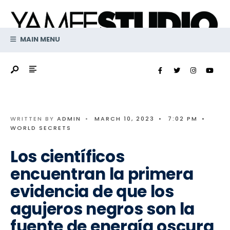
Search
Skip
for:
to
content
MAIN MENU
WRITTEN BY
ADMIN
•
MARCH 10, 2023
•
7:02 PM
•
WORLD SECRETS
Los científicos
encuentran la primera
evidencia de que los
agujeros negros son la
fuente de energía oscura