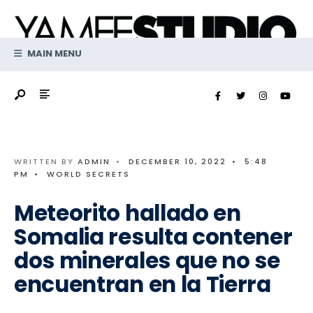
Search
Skip
for:
to
content
MAIN MENU
WRITTEN BY
ADMIN
•
DECEMBER 10, 2022
•
5:48
PM
•
WORLD SECRETS
Meteorito hallado en
Somalia resulta contener
dos minerales que no se
encuentran en la Tierra