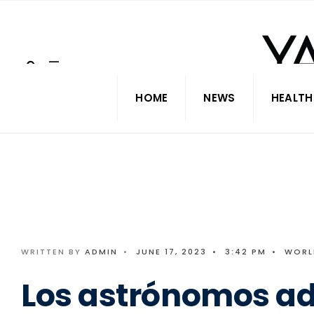
Search
Skip
for:
to
content
HOME
NEWS
HEALTH
WRITTEN BY
ADMIN
•
JUNE 17, 2023
•
3:42 PM
•
WORL
Los astrónomos a