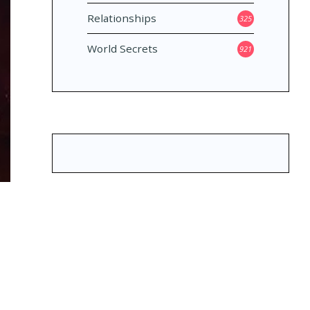
Relationships
325
World Secrets
921