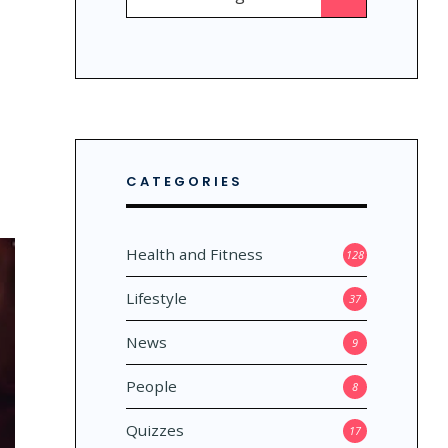
for:
CATEGORIES
Health and Fitness
128
Lifestyle
37
News
9
People
8
Quizzes
17