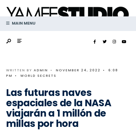
Search
Skip
for:
to
content
MAIN MENU
WRITTEN BY
ADMIN
•
NOVEMBER 24, 2022
•
6:08
PM
•
WORLD SECRETS
Las futuras naves
espaciales de la NASA
viajarán a 1 millón de
millas por hora